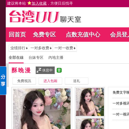
建议将本站
加入收藏
，方便日后找寻
回首页
免费专区
点数充值中心
会员登
业绩排行
一对多收费
一对一收费
全部在線
台妹专区
內地主播
酥晚漫
休息中
免費視訊
进入包厢
送礼
免费文字聊
一对多视讯
一对一视讯