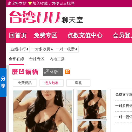
建议将本站
加入收藏
，方便日后找寻
回首页
免费专区
点数充值中心
会员登
业绩排行
一对多收费
一对一收费
全部在線
台妹专区
內地主播
麼凹貓貓
休息中
免費視訊
进入包厢
送礼
免费文字聊
一对多视讯
一对一视讯