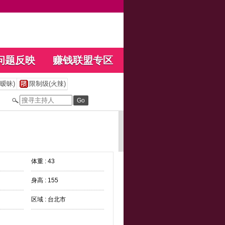
问题反映
赚钱联盟专区
暧昧)
限制级(火辣)
体重 : 43
身高 : 155
区域 : 台北市