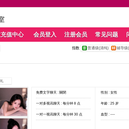
数充值中心
会员登入
注册会员
常见问题
指数
普通级(清纯)
辅导级(
礼
免费文字聊天 :
關閉
性别 : 女性
一对多视讯聊天 :
每分钟 8 点
年龄 : 25 岁
一对一视讯聊天 :
每分钟 30 点
血型 : ----