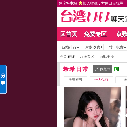
建议将本站
加入收藏
，方便日后找寻
回首页
免费专区
点
业绩排行
一对多收费
一对一收费
全部在線
台妹专区
內地主播
希希日常
休息中
免費視訊
进入包厢
送