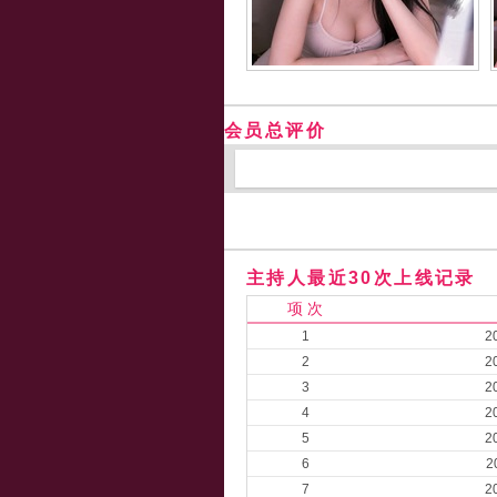
会员总评价
主持人最近30次上线记录
项 次
1
2
2
2
3
2
4
2
5
2
6
2
7
2