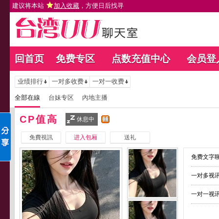
建议将本站
加入收藏
，方便日后找寻
回首页
免费专区
点数充值中心
会员登
业绩排行
一对多收费
一对一收费
全部在線
台妹专区
內地主播
CP值高
休息中
免費視訊
进入包厢
送礼
免费文字聊
一对多视讯
一对一视讯