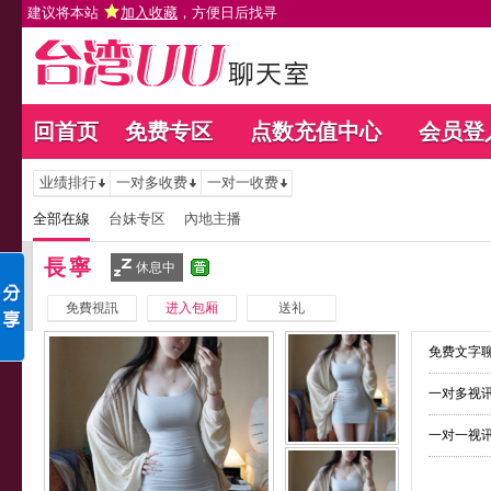
建议将本站
加入收藏
，方便日后找寻
回首页
免费专区
点数充值中心
会员登
业绩排行
一对多收费
一对一收费
全部在線
台妹专区
內地主播
長寧
休息中
免費視訊
进入包厢
送礼
免费文字聊
一对多视讯
一对一视讯