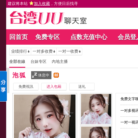
建议将本站
加入收藏
，方便日后找寻
回首页
免费专区
点数充值中心
会员登
业绩排行
一对多收费
一对一收费
全部在線
台妹专区
內地主播
泡狐
休息中
免費視訊
进入包厢
送礼
免费文字聊
一对多视讯
一对一视讯