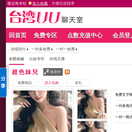
建议将本站
加入收藏
，方便日后找寻
回首页
免费专区
点数充值中心
会员登
业绩排行
一对多收费
一对一收费
全部在線
台妹专区
內地主播
超色妹兒
休息中
免費視訊
进入包厢
送礼
免费文字聊
一对多视讯
一对一视讯