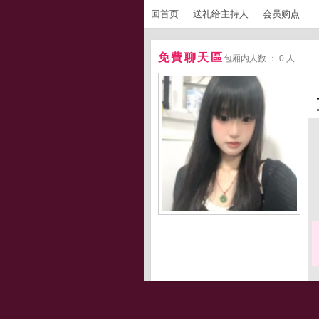
回首页
送礼给主持人
会员购点
免費聊天區
包厢内人数 ： 0 人