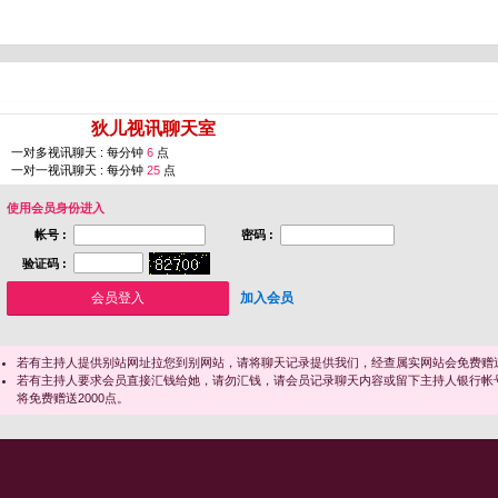
您即将进入 [
狄儿视讯聊天室
]
一对多视讯聊天 : 每分钟
6
点
一对一视讯聊天 : 每分钟
25
点
使用会员身份进入
帐号 :
密码 :
验证码 :
加入会员
若有主持人提供别站网址拉您到别网站，请将聊天记录提供我们，经查属实网站会免费赠送
若有主持人要求会员直接汇钱给她，请勿汇钱，请会员记录聊天内容或留下主持人银行帐
将免费赠送2000点。