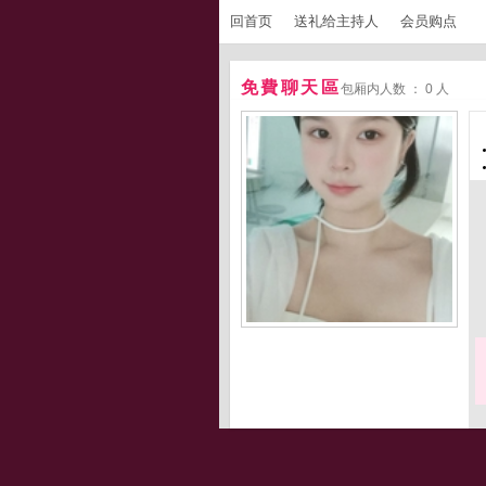
回首页
送礼给主持人
会员购点
免費聊天區
包厢内人数 ： 0 人