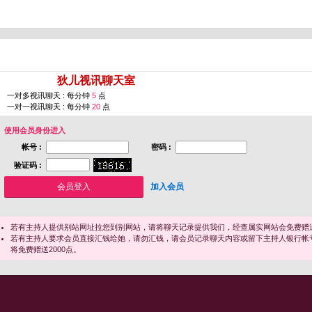
您即将进入 [
狄儿视讯聊天室
]
一对多视讯聊天 : 每分钟
5
点
一对一视讯聊天 : 每分钟
20
点
使用会员身份进入
帐号 :
密码 :
验证码 :
加入会员
若有主持人提供别站网址拉您到别网站，请将聊天记录提供我们，经查属实网站会免费赠送
若有主持人要求会员直接汇钱给她，请勿汇钱，请会员记录聊天内容或留下主持人银行帐
将免费赠送2000点。