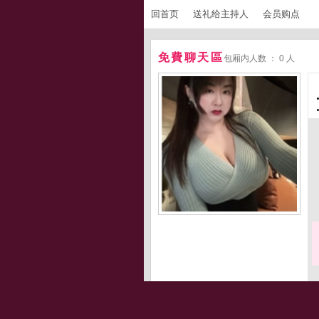
回首页
送礼给主持人
会员购点
免費聊天區
包厢内人数 ： 0 人