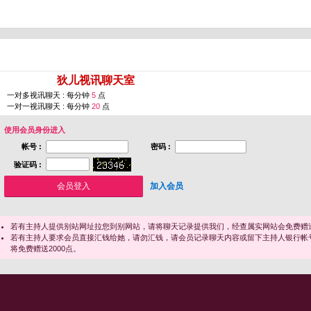
您即将进入 [
狄儿视讯聊天室
]
一对多视讯聊天 : 每分钟
5
点
一对一视讯聊天 : 每分钟
20
点
使用会员身份进入
帐号 :
密码 :
验证码 :
加入会员
若有主持人提供别站网址拉您到别网站，请将聊天记录提供我们，经查属实网站会免费赠送
若有主持人要求会员直接汇钱给她，请勿汇钱，请会员记录聊天内容或留下主持人银行帐
将免费赠送2000点。