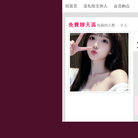
回首页
送礼给主持人
会员购点
免費聊天區
包厢内人数 ： 0 人