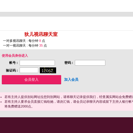
您即将进入 [
狄儿视讯聊天室
]
一对多视讯聊天 : 每分钟
8
点
一对一视讯聊天 : 每分钟
35
点
使用会员身份进入
帐号 :
密码 :
验证码 :
加入会员
若有主持人提供别站网址拉您到别网站，请将聊天记录提供我们，经查属实网站会免费赠送
若有主持人要求会员直接汇钱给她，请勿汇钱，请会员记录聊天内容或留下主持人银行帐
将免费赠送2000点。