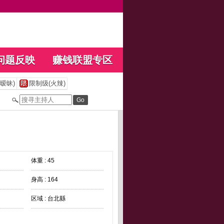
问题反映
赚钱联盟专区
暧昧)
限制级(火辣)
体重 : 45
身高 : 164
区域 : 台北縣