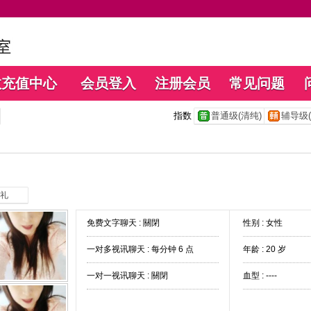
数充值中心
会员登入
注册会员
常见问题
指数
普通级(清纯)
辅导级(
礼
免费文字聊天 :
關閉
性别 : 女性
一对多视讯聊天 :
每分钟 6 点
年龄 : 20 岁
一对一视讯聊天 :
關閉
血型 : ----