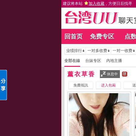
建议将本站
加入收藏
，方便日后找寻
回首页
免费专区
点
业绩排行
一对多收费
一对一收费
全部在線
台妹专区
內地主播
薰衣草香
休息中
免費視訊
进入包厢
送