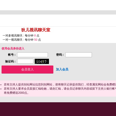
您即将进入 [
狄儿视讯聊天室
]
一对多视讯聊天 : 每分钟
8
点
一对一视讯聊天 : 每分钟
50
点
使用会员身份进入
帐号 :
密码 :
验证码 :
加入会员
若有主持人提供别站网址拉您到别网站，请将聊天记录提供我们，经查属实网站会免费赠送
若有主持人要求会员直接汇钱给她，请勿汇钱，请会员记录聊天内容或留下主持人银行帐
将免费赠送2000点。