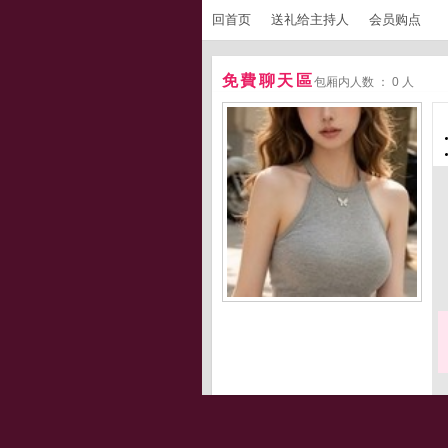
回首页
送礼给主持人
会员购点
免費聊天區
包厢内人数 ： 0 人