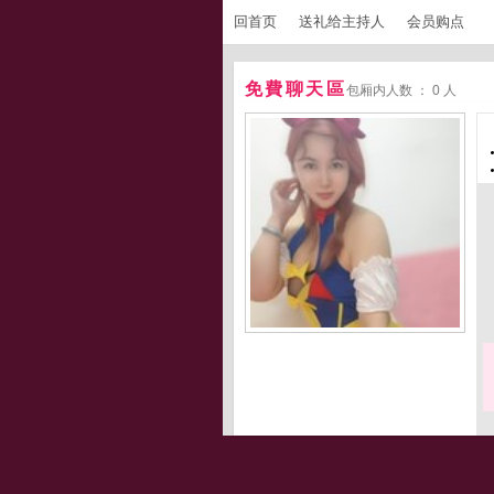
回首页
送礼给主持人
会员购点
免費聊天區
包厢内人数 ： 0 人