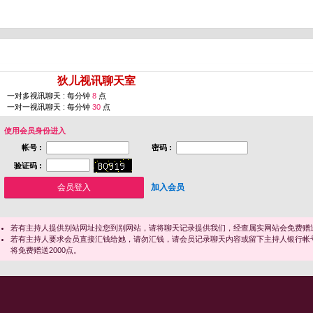
您即将进入 [
狄儿视讯聊天室
]
一对多视讯聊天 : 每分钟
8
点
一对一视讯聊天 : 每分钟
30
点
使用会员身份进入
帐号 :
密码 :
验证码 :
加入会员
若有主持人提供别站网址拉您到别网站，请将聊天记录提供我们，经查属实网站会免费赠送
若有主持人要求会员直接汇钱给她，请勿汇钱，请会员记录聊天内容或留下主持人银行帐
将免费赠送2000点。