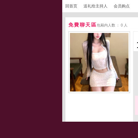
回首页
送礼给主持人
会员购点
免費聊天區
包厢内人数 ： 0 人