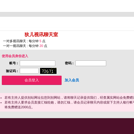
您即将进入 [
狄儿视讯聊天室
]
一对多视讯聊天 : 每分钟
5
点
一对一视讯聊天 : 每分钟
20
点
使用会员身份进入
帐号 :
密码 :
验证码 :
加入会员
若有主持人提供别站网址拉您到别网站，请将聊天记录提供我们，经查属实网站会免费赠送
若有主持人要求会员直接汇钱给她，请勿汇钱，请会员记录聊天内容或留下主持人银行帐
将免费赠送2000点。