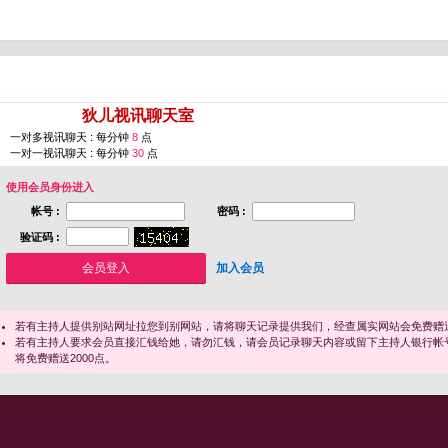
您即将进入 [
狄儿视讯聊天室
]
一对多视讯聊天 : 每分钟
8
点
一对一视讯聊天 : 每分钟
30
点
使用会员身份进入
帐号 :
密码 :
验证码 :
加入会员
若有主持人提供别站网址拉您到别网站，请将聊天记录提供我们，经查属实网站会免费赠送
若有主持人要求会员直接汇钱给她，请勿汇钱，请会员记录聊天内容或留下主持人银行帐
将免费赠送2000点。