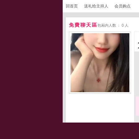
回首页
送礼给主持人
会员购点
免費聊天區
包厢内人数 ： 0 人