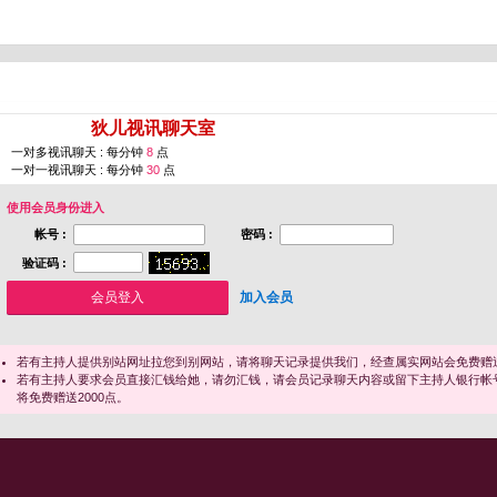
您即将进入 [
狄儿视讯聊天室
]
一对多视讯聊天 : 每分钟
8
点
一对一视讯聊天 : 每分钟
30
点
使用会员身份进入
帐号 :
密码 :
验证码 :
加入会员
若有主持人提供别站网址拉您到别网站，请将聊天记录提供我们，经查属实网站会免费赠送
若有主持人要求会员直接汇钱给她，请勿汇钱，请会员记录聊天内容或留下主持人银行帐
将免费赠送2000点。