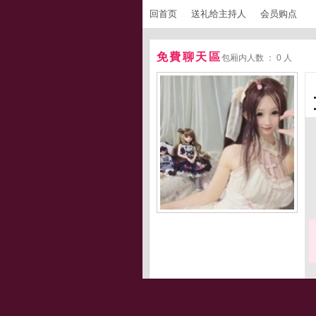
回首页
送礼给主持人
会员购点
免費聊天區
包厢内人数 ： 0 人